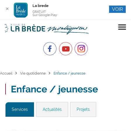
La brede
✕
VOIR
GRATUIT
Sur Google Play
menu
chevron_right
chevron_right
Accueil
Vie quotidienne
Enfance / jeunesse
Enfance / jeunesse
Services
Actualités
Projets