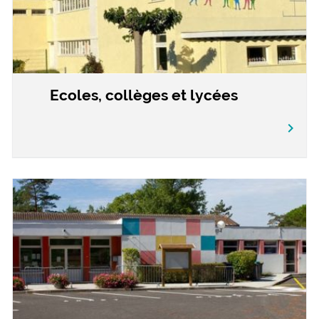
Ecoles, collèges et lycées
chevron_right