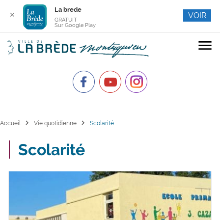
La brede
✕
VOIR
GRATUIT
Sur Google Play
menu
chevron_right
chevron_right
Accueil
Vie quotidienne
Scolarité
Scolarité