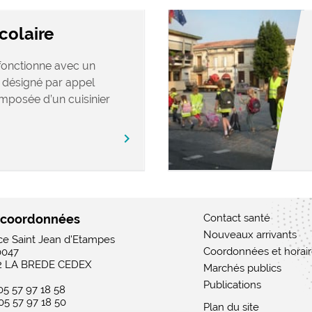
colaire
 fonctionne avec un
s désigné par appel
omposée d’un cuisinier
chevron_right
 coordonnées
Contact santé
Nouveaux arrivants
ace Saint Jean d'Etampes
Coordonnées et horai
0047
2 LA BREDE CEDEX
Marchés publics
Publications
 05 57 97 18 58
 05 57 97 18 50
Plan du site