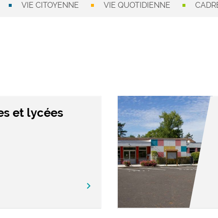
VIE CITOYENNE
VIE QUOTIDIENNE
CADRE
es et lycées
chevron_right