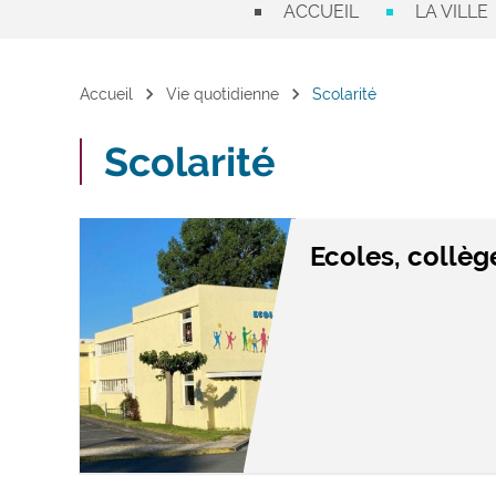
ACCUEIL
LA VILLE
chevron_right
chevron_right
Accueil
Vie quotidienne
Scolarité
Scolarité
Ecoles, collèg