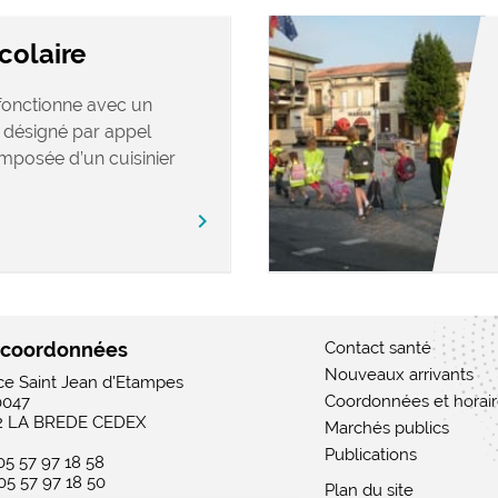
colaire
 fonctionne avec un
s désigné par appel
omposée d’un cuisinier
chevron_right
 coordonnées
Contact santé
Nouveaux arrivants
ace Saint Jean d'Etampes
Coordonnées et horai
0047
2 LA BREDE CEDEX
Marchés publics
Publications
 05 57 97 18 58
 05 57 97 18 50
Plan du site