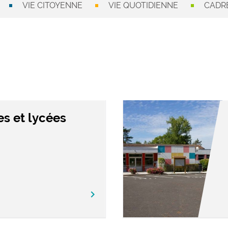
VIE CITOYENNE
VIE QUOTIDIENNE
CADRE
es et lycées
chevron_right