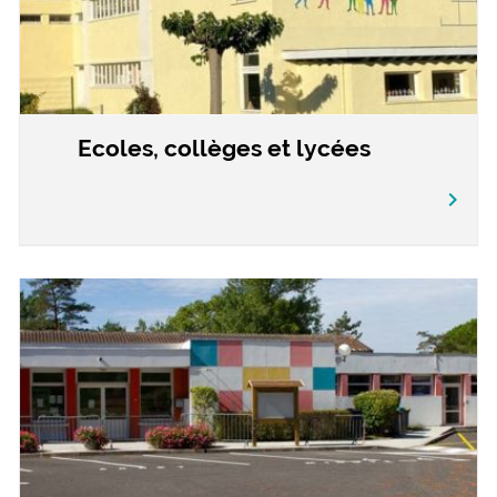
Ecoles, collèges et lycées
chevron_right