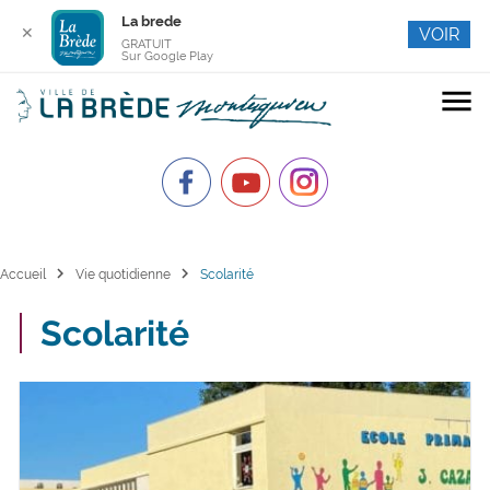
La brede
✕
VOIR
GRATUIT
Sur Google Play
menu
chevron_right
chevron_right
Accueil
Vie quotidienne
Scolarité
Scolarité