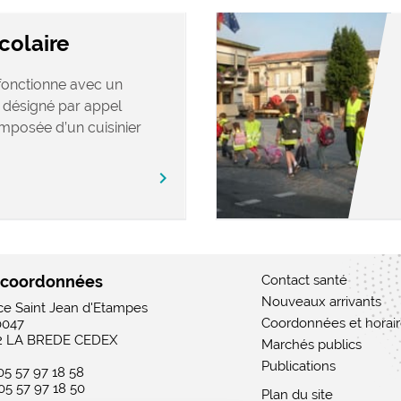
colaire
 fonctionne avec un
s désigné par appel
omposée d’un cuisinier
chevron_right
 coordonnées
Contact santé
Nouveaux arrivants
ace Saint Jean d'Etampes
Coordonnées et horai
0047
2 LA BREDE CEDEX
Marchés publics
Publications
 05 57 97 18 58
 05 57 97 18 50
Plan du site