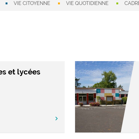
VIE CITOYENNE
VIE QUOTIDIENNE
CADRE
es et lycées
chevron_right