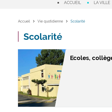
ACCUEIL
LA VILLE
chevron_right
chevron_right
Accueil
Vie quotidienne
Scolarité
Scolarité
Ecoles, collèg