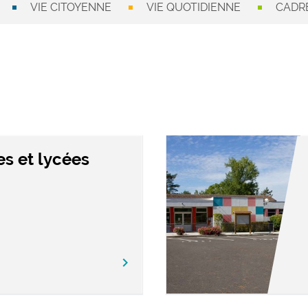
VIE CITOYENNE
VIE QUOTIDIENNE
CADRE
es et lycées
chevron_right