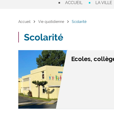
ACCUEIL
LA VILLE
chevron_right
chevron_right
Accueil
Vie quotidienne
Scolarité
Scolarité
Ecoles, collèg