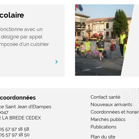
colaire
 fonctionne avec un
s désigné par appel
omposée d’un cuisinier
chevron_right
 coordonnées
Contact santé
Nouveaux arrivants
ace Saint Jean d'Etampes
Coordonnées et horai
0047
2 LA BREDE CEDEX
Marchés publics
Publications
 05 57 97 18 58
 05 57 97 18 50
Plan du site