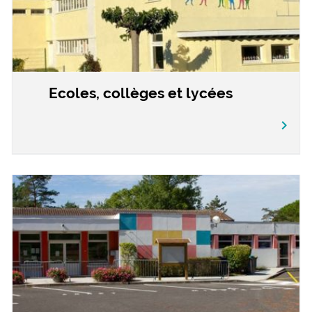
Ecoles, collèges et lycées
chevron_right