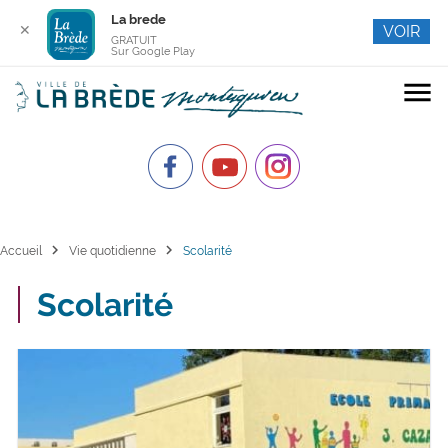
La brede
✕
VOIR
GRATUIT
Sur Google Play
menu
chevron_right
chevron_right
Accueil
Vie quotidienne
Scolarité
Scolarité