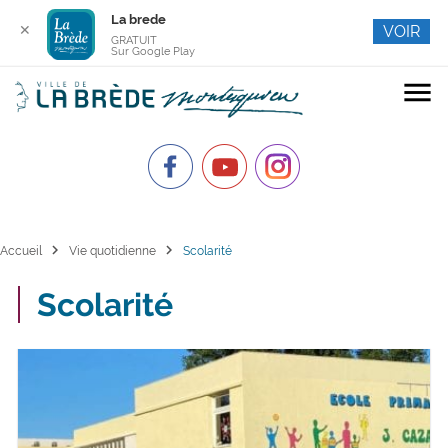
La brede
✕
VOIR
GRATUIT
Sur Google Play
menu
chevron_right
chevron_right
Accueil
Vie quotidienne
Scolarité
Scolarité