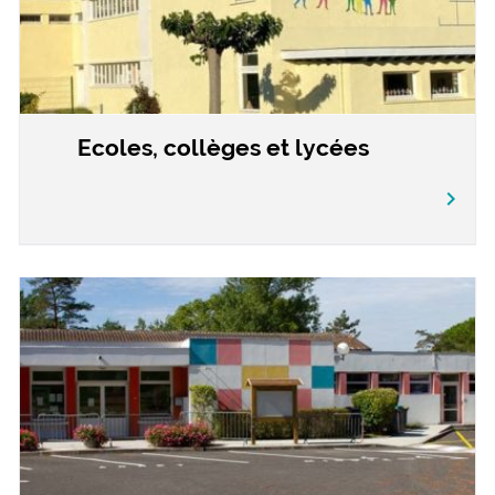
Ecoles, collèges et lycées
chevron_right