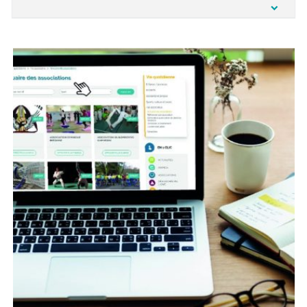
Fiche inscription scolaire et service municipaux
2026/2027
PDF - 124,83 KO
Fiche d' identification et liaison services
municipaux 2026/2027
PDF - 183,95 KO
Déroulement inscription scolaire 2026-2027
PDF - 337,24 KO