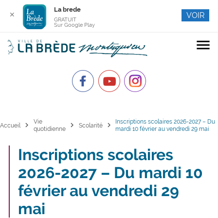
La brede
✕
VOIR
GRATUIT
Sur Google Play
menu
Vie
Inscriptions scolaires 2026-2027 – Du
chevron_right
chevron_right
chevron_right
Accueil
Scolarité
quotidienne
mardi 10 février au vendredi 29 mai
Inscriptions scolaires
2026-2027 – Du mardi 10
février au vendredi 29
mai