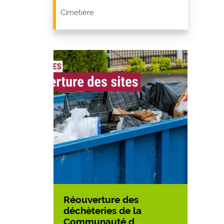
Cimetière
unicipale
Réouverture des
Des n
c’est...
déchèteries de la
sapeu
Communauté d...
01/0