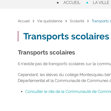
ACCUEIL
LA VILLE
chevron_right
chevron_right
chevron_right
Accueil
Vie quotidienne
Scolarité
Transports 
Transports scolaires
Transports scolaires
Il n’existe pas de transports scolaires sur la comm
Cependant, les élèves du collège Montesquieu bénéf
Départemental et la Communauté de Communes d
Consulter le site de la Communauté de Com