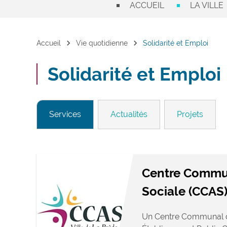
ACCUEIL
LA VILLE
chevron_right
chevron_right
Accueil
Vie quotidienne
Solidarité et Emploi
Solidarité et Emploi
Services
Actualités
Projets
Centre Commun
Sociale (CCAS
Un Centre Communal d’