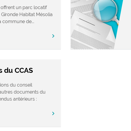
offrent un parc locatif
Gironde Habitat Mésolia
a commune de...
chevron_right
s du CCAS
ions du conseil
s autres documents du
ndus antérieurs :
chevron_right