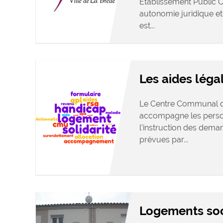
Établissement Public 
autonomie juridique e
est...
Les aides léga
Le Centre Communal d’
accompagne les person
l’instruction des deman
prévues par...
Logements so