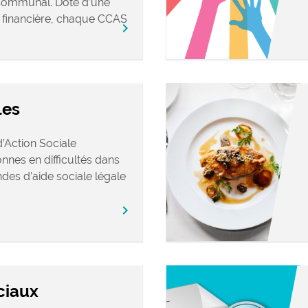
Communal. Doté d’une
t financière, chaque CCAS
chevron_right
les
Action Sociale
nes en difficultés dans
des d’aide sociale légale
chevron_right
ciaux