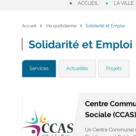
ACCUEIL
LA VILLE
chevron_right
chevron_right
Accueil
Vie quotidienne
Solidarité et Emploi
Solidarité et Emploi
Services
Actualités
Projets
Centre Commun
Sociale (CCAS
Un Centre Communal d’