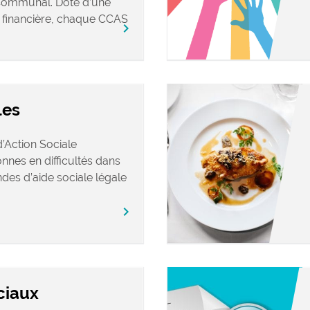
Communal. Doté d’une
t financière, chaque CCAS
chevron_right
les
Action Sociale
nes en difficultés dans
des d’aide sociale légale
chevron_right
ciaux