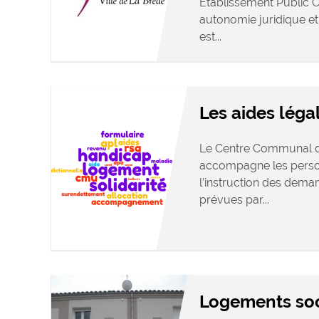
Établissement Public 
autonomie juridique e
est...
Les aides léga
Le Centre Communal d’
accompagne les person
l’instruction des deman
prévues par...
Logements so