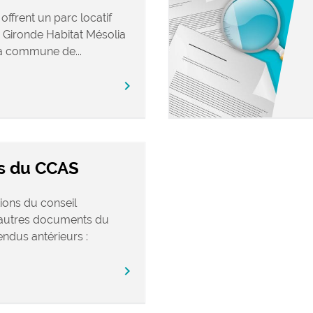
offrent un parc locatif
Gironde Habitat Mésolia
a commune de...
chevron_right
s du CCAS
ions du conseil
s autres documents du
ndus antérieurs :
chevron_right