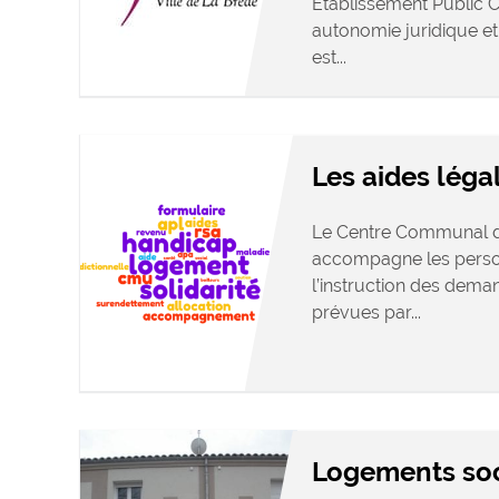
Établissement Public 
autonomie juridique e
est...
Les aides léga
Le Centre Communal d’
accompagne les person
l’instruction des deman
prévues par...
Logements so