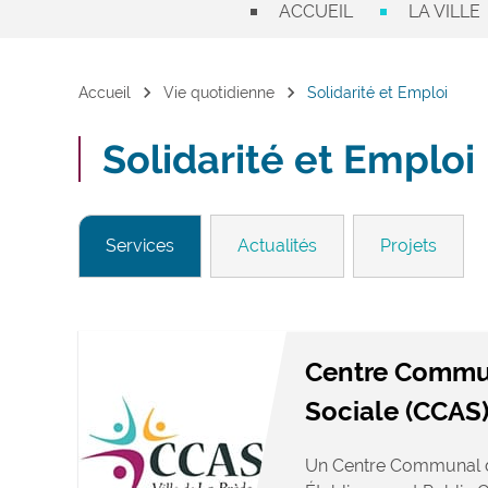
ACCUEIL
LA VILLE
chevron_right
chevron_right
Accueil
Vie quotidienne
Solidarité et Emploi
Solidarité et Emploi
Services
Actualités
Projets
Centre Commun
Sociale (CCAS
Un Centre Communal d’