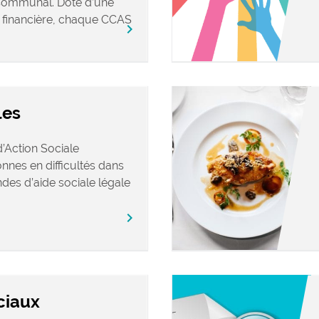
Communal. Doté d’une
t financière, chaque CCAS
chevron_right
les
Action Sociale
nes en difficultés dans
des d’aide sociale légale
chevron_right
ciaux