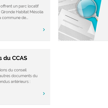
offrent un parc locatif
Gironde Habitat Mésolia
a commune de...
chevron_right
s du CCAS
ions du conseil
s autres documents du
ndus antérieurs :
chevron_right