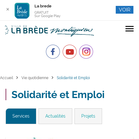
La brede
✕
VOIR
GRATUIT
Sur Google Play
menu
chevron_right
chevron_right
Accueil
Vie quotidienne
Solidarité et Emploi
Solidarité et Emploi
Services
Actualités
Projets