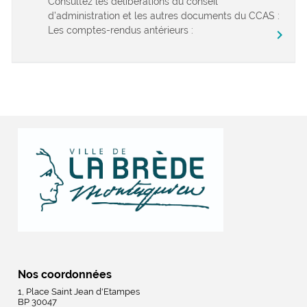
Consultez les délibérations du conseil
d’administration et les autres documents du CCAS :
Les comptes-rendus antérieurs :
chevron_right
Nos coordonnées
1, Place Saint Jean d'Etampes
BP 30047