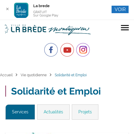
La brede
✕
VOIR
GRATUIT
Sur Google Play
menu
chevron_right
chevron_right
Accueil
Vie quotidienne
Solidarité et Emploi
Solidarité et Emploi
Services
Actualités
Projets