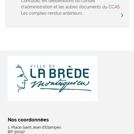
Consultez les délibérations du conseil
d’administration et les autres documents du CCAS :
Les comptes-rendus antérieurs :
chevron_right
Nos coordonnées
1, Place Saint Jean d'Etampes
BP 30047