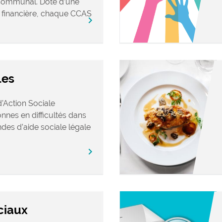
Communal. Doté d’une
t financière, chaque CCAS
chevron_right
les
Action Sociale
nes en difficultés dans
des d’aide sociale légale
chevron_right
ciaux