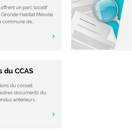
offrent un parc locatif
Gironde Habitat Mésolia
a commune de...
chevron_right
s du CCAS
ions du conseil
s autres documents du
ndus antérieurs :
chevron_right