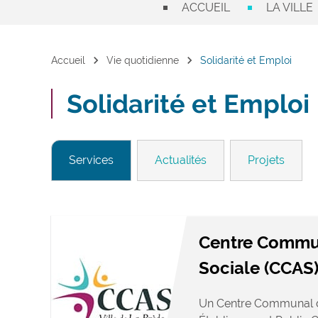
ACCUEIL
LA VILLE
chevron_right
chevron_right
Accueil
Vie quotidienne
Solidarité et Emploi
Solidarité et Emploi
Services
Actualités
Projets
Centre Commun
Sociale (CCAS
Un Centre Communal d’