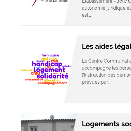
Établissement Public 
autonomie juridique e
est...
Les aides léga
Le Centre Communal d’
accompagne les person
l’instruction des deman
prévues par...
Logements so