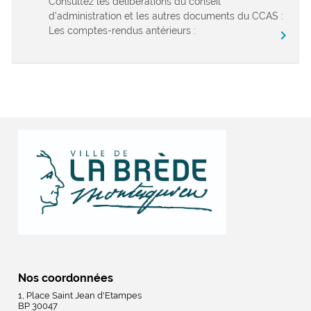
Consultez les délibérations du conseil
d’administration et les autres documents du CCAS :
Les comptes-rendus antérieurs :
chevron_right
Nos coordonnées
1, Place Saint Jean d'Etampes
BP 30047