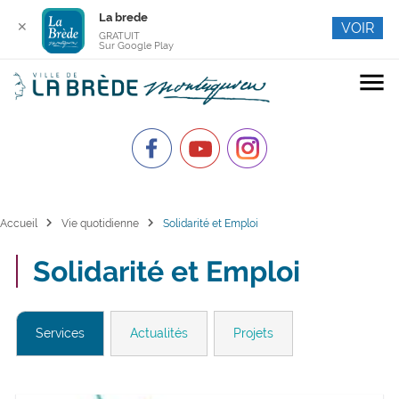
La brede
✕
VOIR
GRATUIT
Sur Google Play
menu
chevron_right
chevron_right
Accueil
Vie quotidienne
Solidarité et Emploi
Solidarité et Emploi
Services
Actualités
Projets