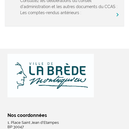
Consultez les délibérations du conseil
d’administration et les autres documents du CCAS :
Les comptes-rendus antérieurs :
chevron_right
Nos coordonnées
1, Place Saint Jean d'Etampes
BP 30047