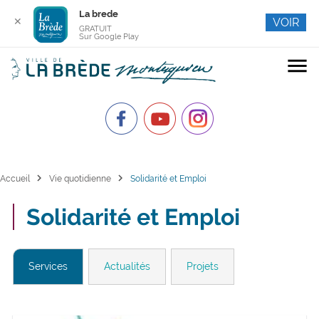
La brede
✕
VOIR
GRATUIT
Sur Google Play
menu
chevron_right
chevron_right
Accueil
Vie quotidienne
Solidarité et Emploi
Solidarité et Emploi
Services
Actualités
Projets