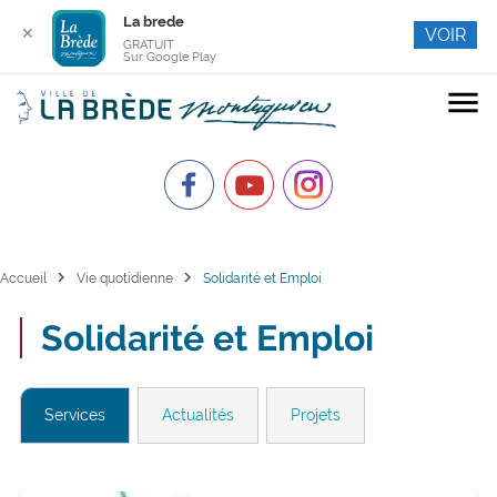
La brede
✕
VOIR
GRATUIT
Sur Google Play
menu
chevron_right
chevron_right
Accueil
Vie quotidienne
Solidarité et Emploi
Solidarité et Emploi
Services
Actualités
Projets