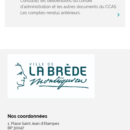
Consultez les délibérations du conseil
d’administration et les autres documents du CCAS :
Les comptes-rendus antérieurs :
chevron_right
Nos coordonnées
1, Place Saint Jean d'Etampes
BP 30047