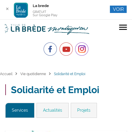
La brede
✕
VOIR
GRATUIT
Sur Google Play
menu
chevron_right
chevron_right
Accueil
Vie quotidienne
Solidarité et Emploi
Solidarité et Emploi
Services
Actualités
Projets