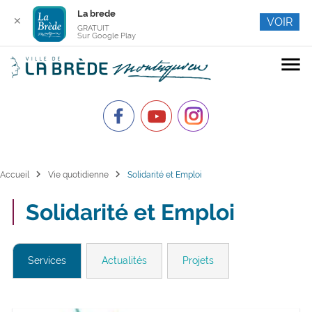
La brede
✕
VOIR
GRATUIT
Sur Google Play
menu
chevron_right
chevron_right
Accueil
Vie quotidienne
Solidarité et Emploi
Solidarité et Emploi
Services
Actualités
Projets