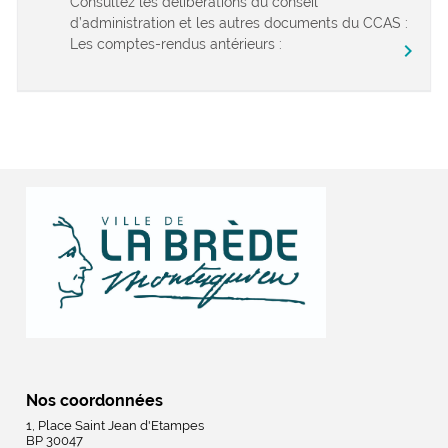
Consultez les délibérations du conseil
d’administration et les autres documents du CCAS :
Les comptes-rendus antérieurs :
chevron_right
Nos coordonnées
1, Place Saint Jean d'Etampes
BP 30047