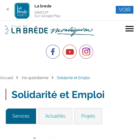
La brede
✕
VOIR
GRATUIT
Sur Google Play
menu
chevron_right
chevron_right
Accueil
Vie quotidienne
Solidarité et Emploi
Solidarité et Emploi
Services
Actualités
Projets