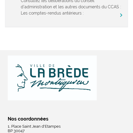
Consultez les délibérations du conseil
d’administration et les autres documents du CCAS :
Les comptes-rendus antérieurs :
chevron_right
Nos coordonnées
1, Place Saint Jean d'Etampes
BP 30047