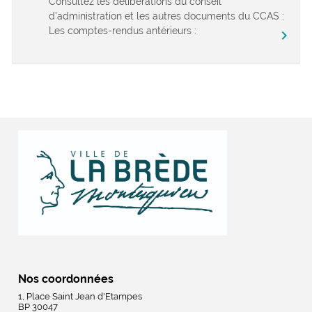
Consultez les délibérations du conseil
d’administration et les autres documents du CCAS :
Les comptes-rendus antérieurs :
chevron_right
Nos coordonnées
1, Place Saint Jean d'Etampes
BP 30047