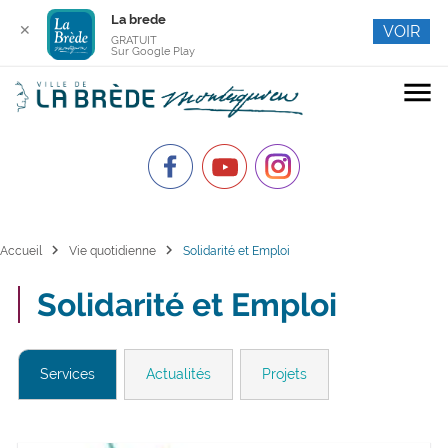
La brede
✕
VOIR
GRATUIT
Sur Google Play
menu
chevron_right
chevron_right
Accueil
Vie quotidienne
Solidarité et Emploi
Solidarité et Emploi
Services
Actualités
Projets