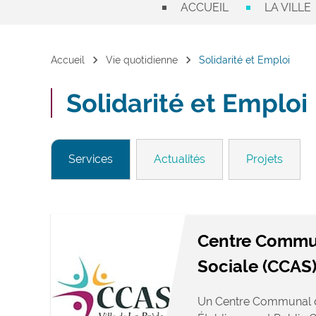
ACCUEIL
LA VILLE
chevron_right
chevron_right
Accueil
Vie quotidienne
Solidarité et Emploi
Solidarité et Emploi
Services
Actualités
Projets
Centre Commun
Sociale (CCAS
Un Centre Communal d’