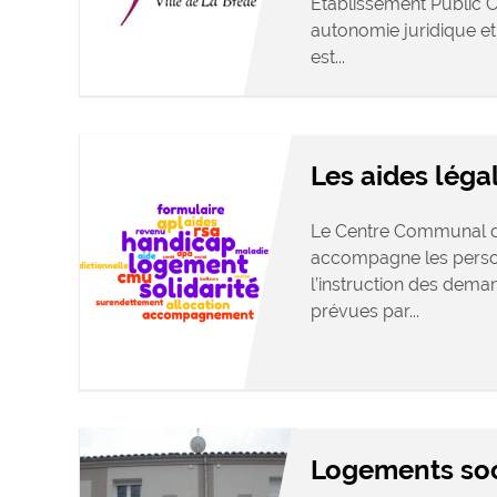
Établissement Public 
autonomie juridique e
est...
Les aides léga
Le Centre Communal d’
accompagne les person
l’instruction des deman
prévues par...
Logements so