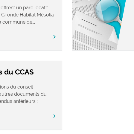
offrent un parc locatif
Gironde Habitat Mésolia
a commune de...
chevron_right
s du CCAS
ions du conseil
s autres documents du
ndus antérieurs :
chevron_right