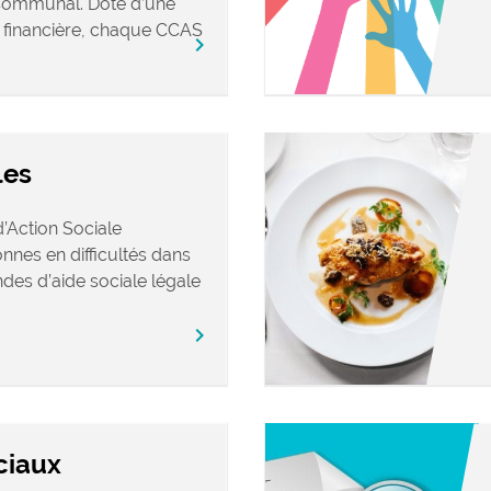
Communal. Doté d’une
t financière, chaque CCAS
chevron_right
les
Action Sociale
nes en difficultés dans
des d’aide sociale légale
chevron_right
ciaux