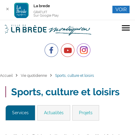
La brede
✕
VOIR
GRATUIT
Sur Google Play
menu
chevron_right
chevron_right
Accueil
Vie quotidienne
Sports, culture et loisirs
Sports, culture et loisirs
Services
Actualités
Projets