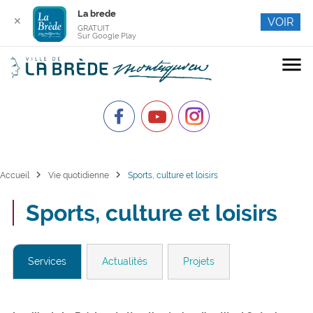
La brede
✕
VOIR
GRATUIT
Sur Google Play
menu
chevron_right
chevron_right
Accueil
Vie quotidienne
Sports, culture et loisirs
Sports, culture et loisirs
Services
Actualités
Projets