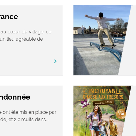
rance
au cœur du village, ce
 un lieu agréable de
chevron_right
andonnée
e ont été mis en place par
 et 2 circuits dans...