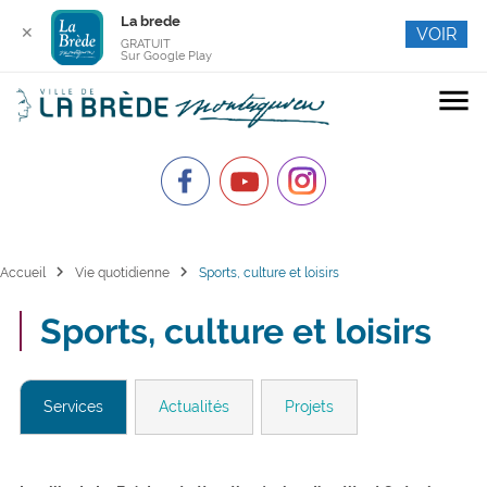
La brede
✕
VOIR
GRATUIT
Sur Google Play
menu
chevron_right
chevron_right
Accueil
Vie quotidienne
Sports, culture et loisirs
Sports, culture et loisirs
Services
Actualités
Projets