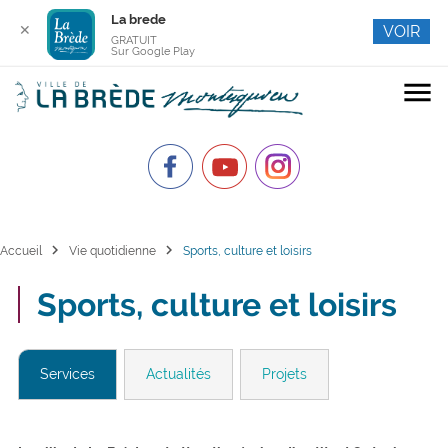
La brede
✕
VOIR
GRATUIT
Sur Google Play
menu
chevron_right
chevron_right
Accueil
Vie quotidienne
Sports, culture et loisirs
Sports, culture et loisirs
Services
Actualités
Projets