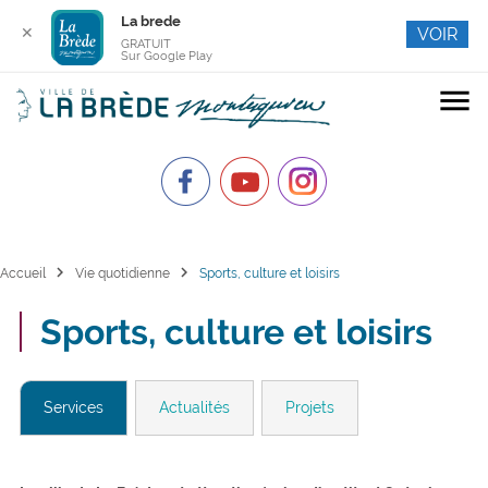
La brede
✕
VOIR
GRATUIT
Sur Google Play
menu
chevron_right
chevron_right
Accueil
Vie quotidienne
Sports, culture et loisirs
Sports, culture et loisirs
Services
Actualités
Projets