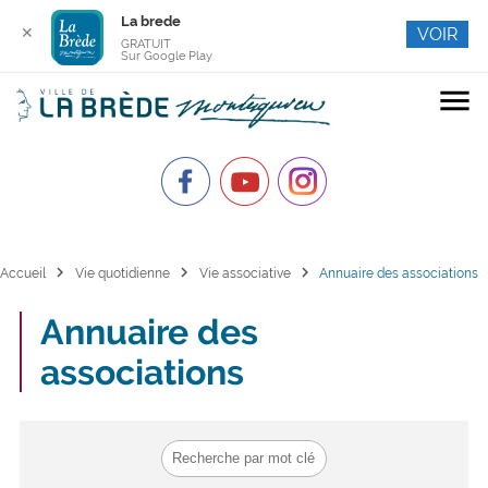
La brede
✕
VOIR
GRATUIT
Sur Google Play
menu
chevron_right
chevron_right
chevron_right
Accueil
Vie quotidienne
Vie associative
Annuaire des associations
Annuaire des
associations