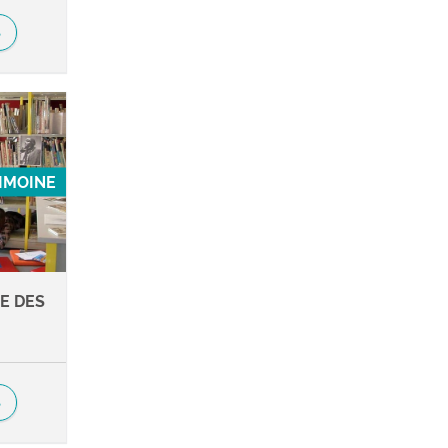
S
RIMOINE
E DES
S