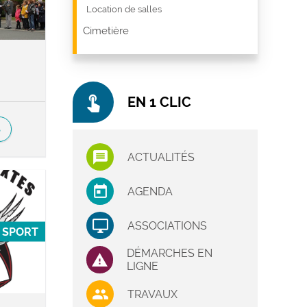
Location de salles
Cimetière
touch_app
EN 1 CLIC
S
ACTUALITÉS
AGENDA
ASSOCIATIONS
SPORT
DÉMARCHES EN
LIGNE
TRAVAUX