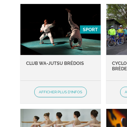
SPORT
CLUB WA-JUTSU BRÉDOIS
CYCLO
BRÈD
AFFICHER PLUS D'INFOS
A