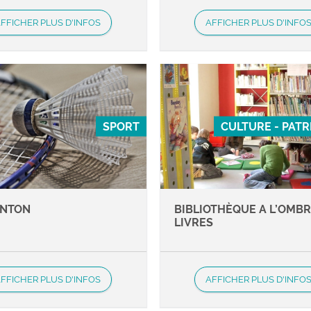
FFICHER PLUS D'INFOS
AFFICHER PLUS D'INFO
SPORT
CULTURE - PAT
INTON
BIBLIOTHÈQUE A L’OMBR
LIVRES
FFICHER PLUS D'INFOS
AFFICHER PLUS D'INFO