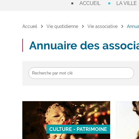
ACCUEIL
LA VILLE
chevron_right
chevron_right
chevron_right
Accueil
Vie quotidienne
Vie associative
Annua
Annuaire des associ
CULTURE - PATRIMOINE