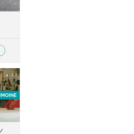
S
RIMOINE
 /