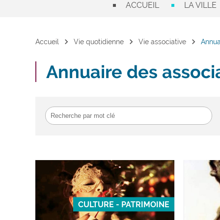
ACCUEIL
LA VILLE
chevron_right
chevron_right
chevron_right
Accueil
Vie quotidienne
Vie associative
Annua
Annuaire des associ
CULTURE - PATRIMOINE