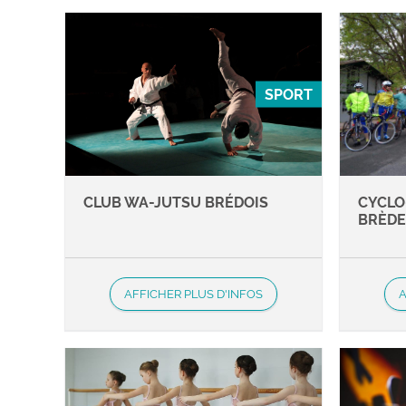
SPORT
CLUB WA-JUTSU BRÉDOIS
CYCLO
BRÈD
AFFICHER PLUS D'INFOS
A