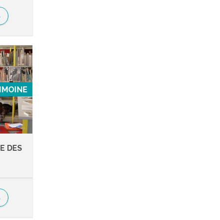
S
RIMOINE
E DES
S