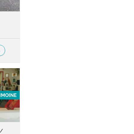
S
RIMOINE
 /