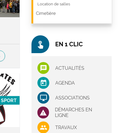
Location de salles
Cimetière
touch_app
EN 1 CLIC
S
ACTUALITÉS
AGENDA
ASSOCIATIONS
SPORT
DÉMARCHES EN
LIGNE
TRAVAUX