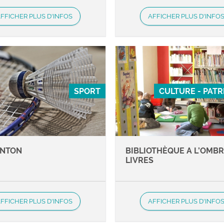
FFICHER PLUS D'INFOS
AFFICHER PLUS D'INFO
SPORT
CULTURE - PAT
INTON
BIBLIOTHÈQUE A L’OMBR
LIVRES
FFICHER PLUS D'INFOS
AFFICHER PLUS D'INFO