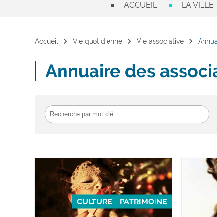
ACCUEIL
LA VILLE
chevron_right
chevron_right
chevron_right
Accueil
Vie quotidienne
Vie associative
Annua
Annuaire des associ
CULTURE - PATRIMOINE