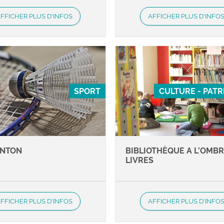
FFICHER PLUS D'INFOS
AFFICHER PLUS D'INFO
SPORT
CULTURE - PAT
INTON
BIBLIOTHÈQUE A L’OMBR
LIVRES
FFICHER PLUS D'INFOS
AFFICHER PLUS D'INFO