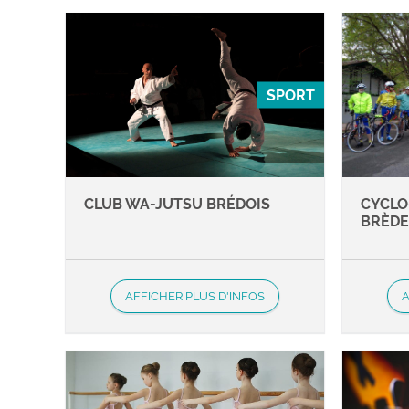
SPORT
CLUB WA-JUTSU BRÉDOIS
CYCLO
BRÈD
AFFICHER PLUS D'INFOS
A