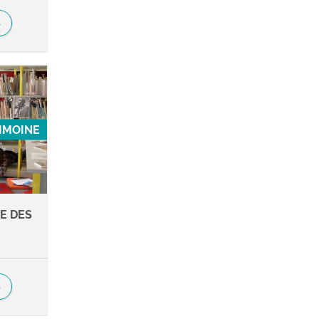
S
RIMOINE
E DES
S