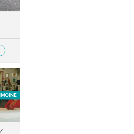
S
RIMOINE
 /