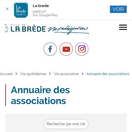
La brede
✕
VOIR
GRATUIT
Sur Google Play
menu
chevron_right
chevron_right
chevron_right
Accueil
Vie quotidienne
Vie associative
Annuaire des associations
Annuaire des
associations