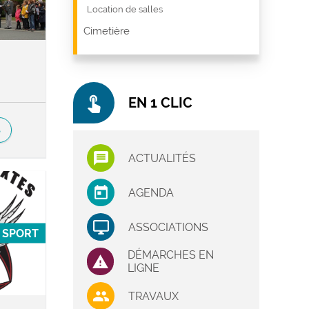
Location de salles
Cimetière
touch_app
EN 1 CLIC
S
ACTUALITÉS
AGENDA
ASSOCIATIONS
SPORT
DÉMARCHES EN
LIGNE
TRAVAUX