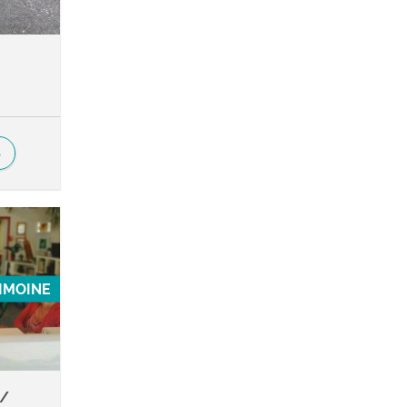
S
RIMOINE
 /