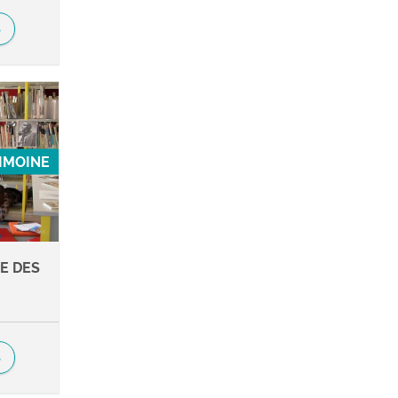
S
RIMOINE
E DES
S