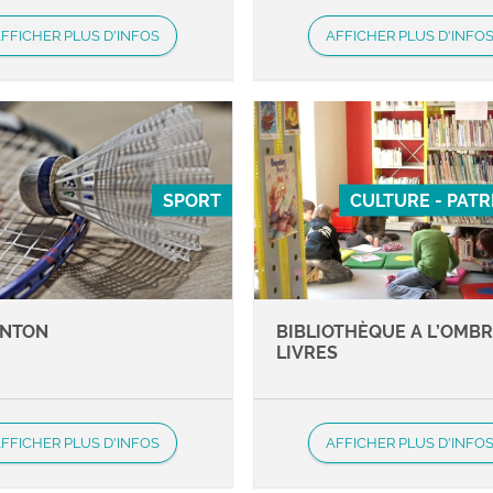
FFICHER PLUS D'INFOS
AFFICHER PLUS D'INFO
SPORT
CULTURE - PAT
INTON
BIBLIOTHÈQUE A L’OMBR
LIVRES
FFICHER PLUS D'INFOS
AFFICHER PLUS D'INFO