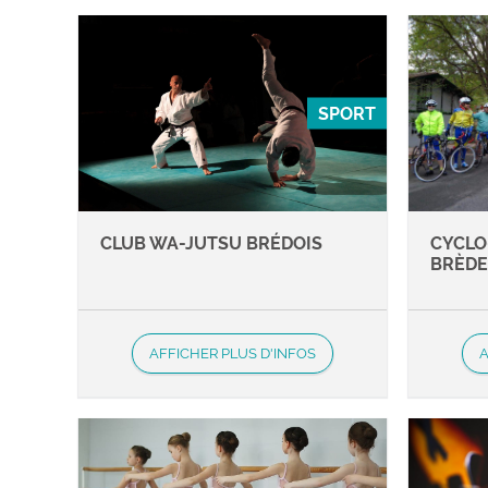
SPORT
CLUB WA-JUTSU BRÉDOIS
CYCLO
BRÈD
AFFICHER PLUS D'INFOS
A