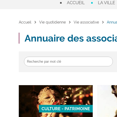
ACCUEIL
LA VILLE
chevron_right
chevron_right
chevron_right
Accueil
Vie quotidienne
Vie associative
Annua
Annuaire des associ
CULTURE - PATRIMOINE