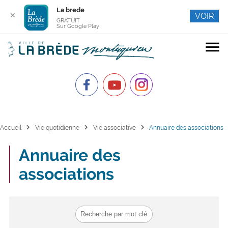
La brede
✕
VOIR
GRATUIT
Sur Google Play
menu
chevron_right
chevron_right
chevron_right
Accueil
Vie quotidienne
Vie associative
Annuaire des associations
Annuaire des
associations