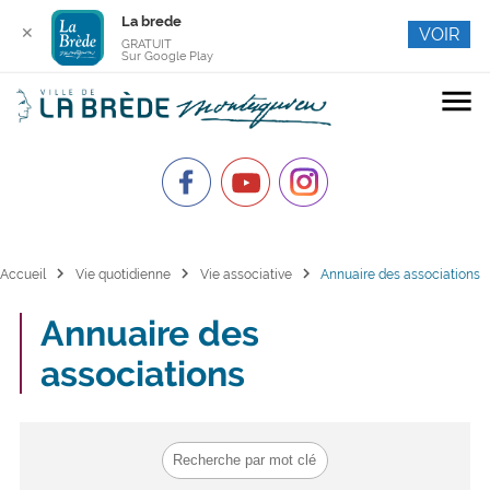
La brede
✕
VOIR
GRATUIT
Sur Google Play
menu
chevron_right
chevron_right
chevron_right
Accueil
Vie quotidienne
Vie associative
Annuaire des associations
Annuaire des
associations