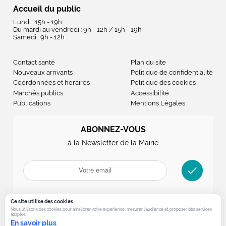
Accueil du public
Lundi : 15h - 19h
Du mardi au vendredi : 9h - 12h / 15h - 19h
Samedi : 9h - 12h
Contact santé
Plan du site
Nouveaux arrivants
Politique de confidentialité
Coordonnées et horaires
Politique des cookies
Marchés publics
Accessibilité
Publications
Mentions Légales
ABONNEZ-VOUS
à la Newsletter de la Mairie
check
Ce site utilise des cookies
Nous utilisons des cookies pour ameliorer votre experience, mesurer l’audience et proposer des services
adaptes.
En savoir plus