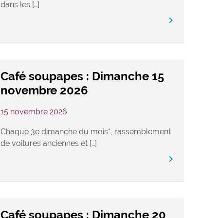
dans les […]
keyboard_arrow_right
Café soupapes : Dimanche 15
novembre 2026
15 novembre 2026
Chaque 3e dimanche du mois*, rassemblement
de voitures anciennes et […]
keyboard_arrow_right
Café soupapes : Dimanche 20