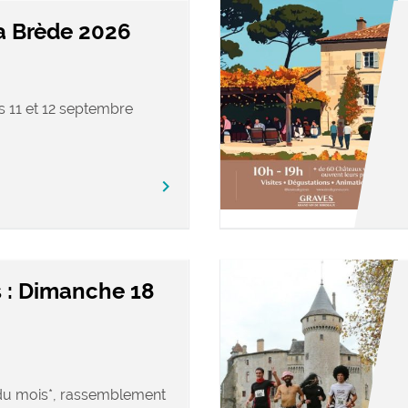
a Brède 2026
s 11 et 12 septembre
keyboard_arrow_right
 : Dimanche 18
u mois*, rassemblement