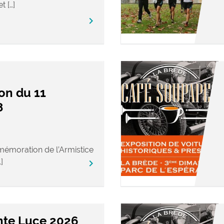
t […]
keyboard_arrow_right
n du 11
8
émoration de l’Armistice
]
keyboard_arrow_right
inte Luce 2026