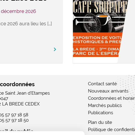
3 décembre 2026
ce 2026 aura lieu les […]
keyboard_arrow_right
 coordonnées
Contact santé
Nouveaux arrivants
ace Saint Jean d'Etampes
Coordonnées et horai
0047
2 LA BREDE CEDEX
Marchés publics
Publications
 05 57 97 18 58
 05 57 97 18 50
Plan du site
Politique de confidenti
eil du public