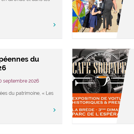
keyboard_arrow_right
opéennes du
26
20 septembre 2026
ées du patrimoine, « Les
keyboard_arrow_right