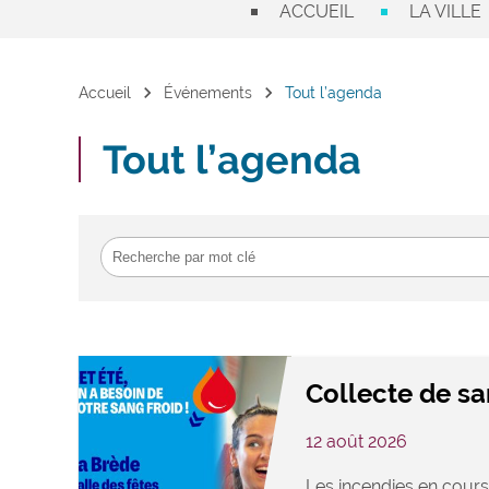
ACCUEIL
LA VILLE
chevron_right
chevron_right
Accueil
Événements
Tout l’agenda
Tout l’agenda
Collecte de s
12 août 2026
Les incendies en cours