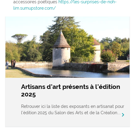
accessoires poétiques
https://les-surprises-de-noh-
lim.sumupstore.com/
Artisans d’art présents à l’édition
2025
Retrouver ici la liste des exposants en artisanat pour
l’édition 2025 du Salon des Arts et de la Création....
chevron_right