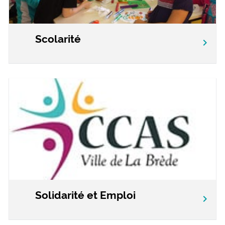
Scolarité
chevron_right
Solidarité et Emploi
chevron_right