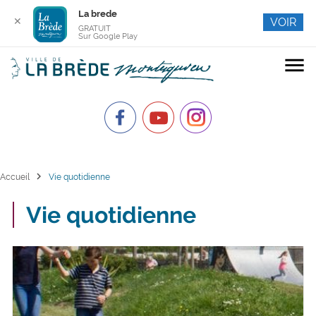
La brede
✕
VOIR
GRATUIT
Sur Google Play
menu
chevron_right
Accueil
Vie quotidienne
Vie quotidienne