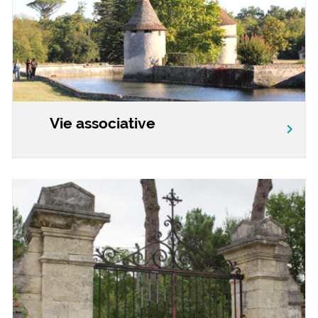
Vie associative
chevron_right