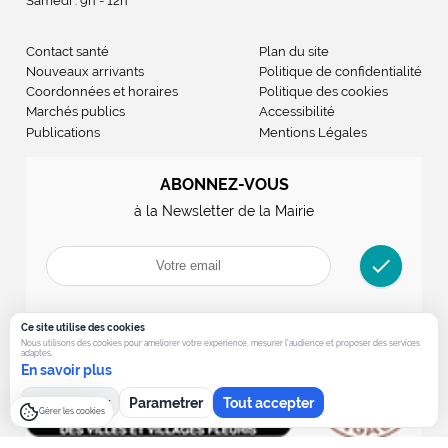
Samedi : 9h - 12h
Contact santé
Plan du site
Nouveaux arrivants
Politique de confidentialité
Coordonnées et horaires
Politique des cookies
Marchés publics
Accessibilité
Publications
Mentions Légales
ABONNEZ-VOUS
à la Newsletter de la Mairie
check
Ce site utilise des cookies
Nous utilisons des cookies pour ameliorer votre experience, mesurer l’audience et proposer des services
adaptes.
En savoir plus
Tout refuser
Parametrer
Tout accepter
Gérer les cookies