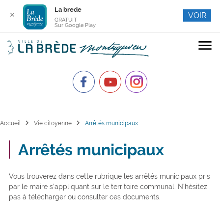
La brede
✕
VOIR
GRATUIT
Sur Google Play
menu
chevron_right
chevron_right
Accueil
Vie citoyenne
Arrêtés municipaux
Arrêtés municipaux
Vous trouverez dans cette rubrique les arrêtés municipaux pris
par le maire s’appliquant sur le territoire communal. N’hésitez
pas à télécharger ou consulter ces documents.