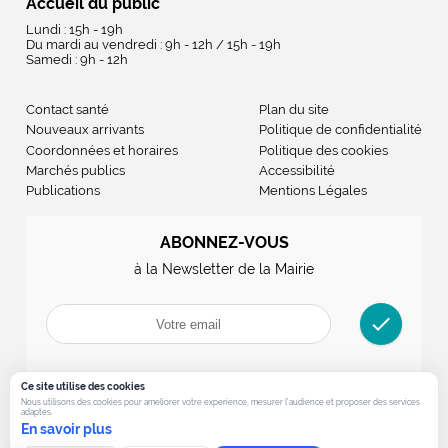
Accueil du public
Lundi : 15h - 19h
Du mardi au vendredi : 9h - 12h / 15h - 19h
Samedi : 9h - 12h
Contact santé
Plan du site
Nouveaux arrivants
Politique de confidentialité
Coordonnées et horaires
Politique des cookies
Marchés publics
Accessibilité
Publications
Mentions Légales
ABONNEZ-VOUS
à la Newsletter de la Mairie
check
Ce site utilise des cookies
Nous utilisons des cookies pour ameliorer votre experience, mesurer l’audience et proposer des services
adaptes.
En savoir plus