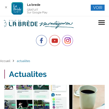
La brede
✕
VOIR
GRATUIT
Sur Google Play
menu
chevron_right
Accueil
actualites
Actualites