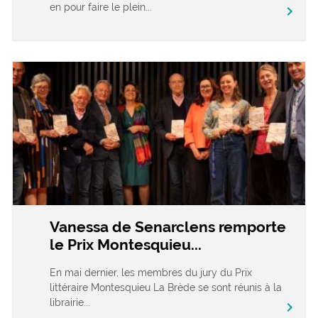
en pour faire le plein...
chevron_right
Vanessa de Senarclens remporte
le Prix Montesquieu...
En mai dernier, les membres du jury du Prix
littéraire Montesquieu La Brède se sont réunis à la
librairie...
chevron_right