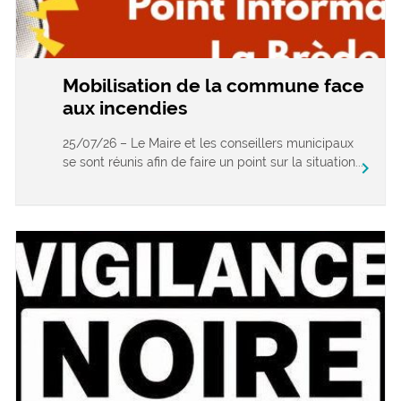
Mobilisation de la commune face
aux incendies
25/07/26 – Le Maire et les conseillers municipaux
se sont réunis afin de faire un point sur la situation...
chevron_right