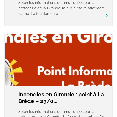
Selon les informations communiquées par la
préfecture de la Gironde, la nuit a été relativement
calme. Le feu demeure...
chevron_right
Incendies en Gironde : point à La
Brède – 29/0...
Selon les informations communiquées par la
préfecture de la Gironde : le feu reste stabilisé. De