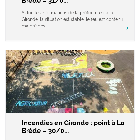
Brède – 31/0...
Selon les informations de la préfecture de la
Gironde, la situation est stable, le feu est contenu
malgré des...
chevron_right
Incendies en Gironde : point à La
Brède – 30/0...