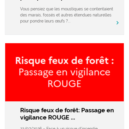
Vous pensiez que les moustiques se contentaient
des marais, fossés et autres étendues naturelles
pour pondre leurs œufs ?...
chevron_right
Risque feux de forêt: Passage en
vigilance ROUGE ...
22/07/2026 – Face à un risque d’incendie