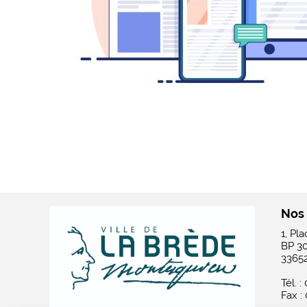
Nos
1, Pl
BP 3
3365
Tél. :
Fax :