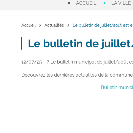
ACCUEIL
LA VILLE
chevron_right
chevron_right
Accueil
Actualités
Le bulletin de juillet/août est e
Le bulletin de juille
12/07/25 – ? Le bulletin municipal de juillet/août es
Découvrez les dernières actualités de la commune 
Bulletin munic