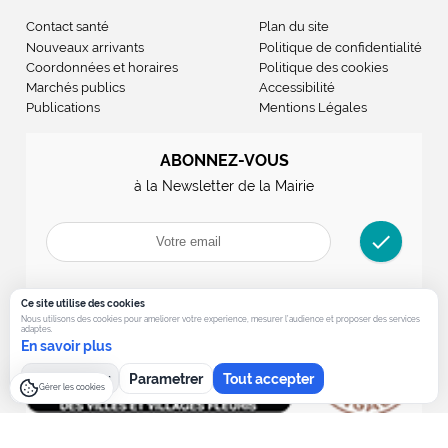
Contact santé
Plan du site
Nouveaux arrivants
Politique de confidentialité
Coordonnées et horaires
Politique des cookies
Marchés publics
Accessibilité
Publications
Mentions Légales
ABONNEZ-VOUS
à la Newsletter de la Mairie
check
Ce site utilise des cookies
Nous utilisons des cookies pour ameliorer votre experience, mesurer l’audience et proposer des services
adaptes.
En savoir plus
Tout refuser
Parametrer
Tout accepter
Gérer les cookies