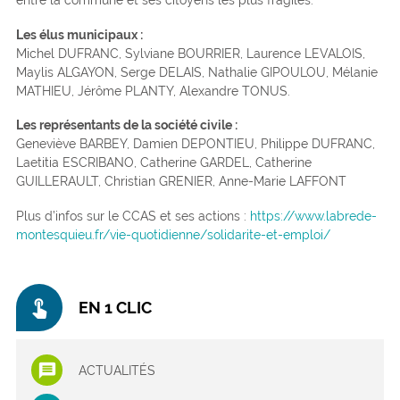
entre la commune et ses citoyens les plus fragiles.
Les élus municipaux :
Michel DUFRANC, Sylviane BOURRIER, Laurence LEVALOIS,
Maylis ALGAYON, Serge DELAIS, Nathalie GIPOULOU, Mélanie
MATHIEU, Jérôme PLANTY, Alexandre TONUS.
Les représentants de la société civile :
Geneviève BARBEY, Damien DEPONTIEU, Philippe DUFRANC,
Laetitia ESCRIBANO, Catherine GARDEL, Catherine
GUILLERAULT, Christian GRENIER, Anne-Marie LAFFONT
Plus d’infos sur le CCAS et ses actions :
https://www.labrede-
montesquieu.fr/vie-quotidienne/solidarite-et-emploi/
touch_app
EN 1 CLIC
ACTUALITÉS