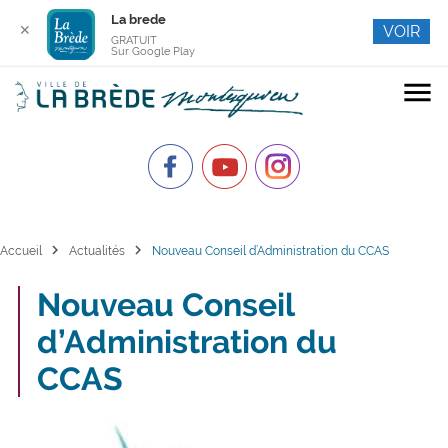
La brede
✕
VOIR
GRATUIT
Sur Google Play
menu
chevron_right
chevron_right
Accueil
Actualités
Nouveau Conseil d’Administration du CCAS
Nouveau Conseil
d’Administration du
CCAS