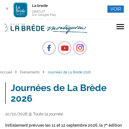
La brede
✕
VOIR
GRATUIT
Sur Google Play
menu
chevron_right
chevron_right
Accueil
Évènements
Journées de La Brède 2026
Journées de La Brède
2026
10/10/2026 @ Toute la journée
Initialement prévues les 11 et 12 septembre 2026, la 7ᵉ édition