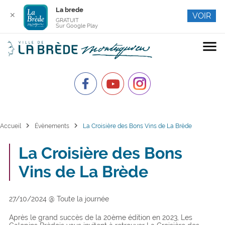
La brede
✕
VOIR
GRATUIT
Sur Google Play
menu
chevron_right
chevron_right
Accueil
Évènements
La Croisière des Bons Vins de La Brède
La Croisière des Bons
Vins de La Brède
27/10/2024 @ Toute la journée
Après le grand succès de la 20ème édition en 2023, Les